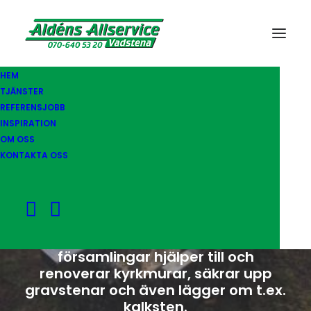
HEM
TJÄNSTER
REFERENSJOBB
DIVERSE JOBB ÅT
INSPIRATION
OM OSS
SVENSKA KYRKAN
KONTAKTA OSS
Vi har ett bra samarbete med
Svenska Kyrkan där vi i flera olika
församlingar hjälper till och
renoverar kyrkmurar, säkrar upp
gravstenar och även lägger om t.ex.
kalksten.