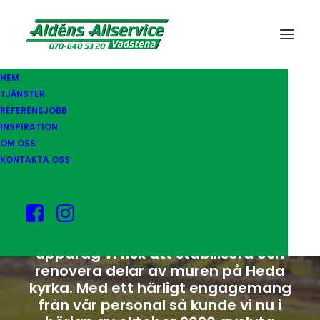
HEM
TJÄNSTER
REFERENSJOBB
HEDA KYRKA
INSPIRATION
OM OSS
KONTAKTA OSS
Vi på Aldéns Allservice har på
senare år även specialiserat oss på
att restaurera kyrkmurar. Här är ett
uppdrag vi fick att stabilisera och
renovera delar av muren på Heda
kyrka. Med ett härligt engagemang
från vår personal så kunde vi nu i