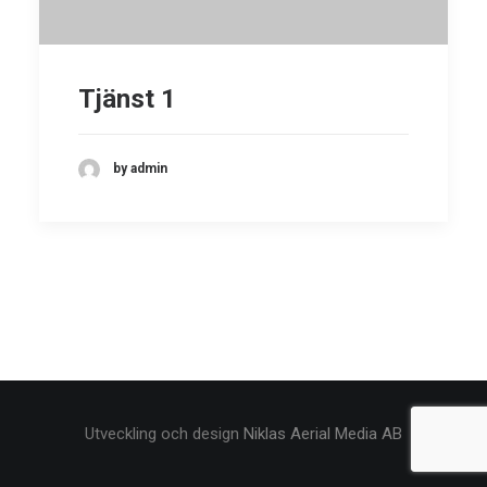
Tjänst 1
by admin
Utveckling och design
Niklas Aerial Media AB