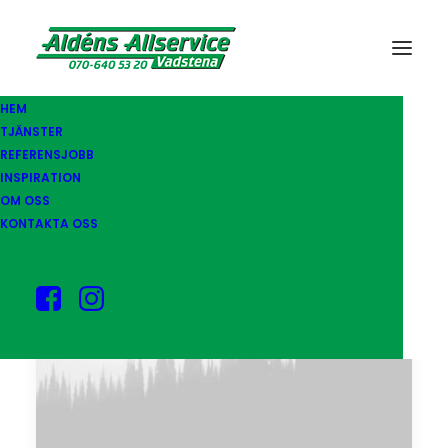
HEM
TJÄNSTER
REFERENSJOBB
INSPIRATION
OM OSS
KONTAKTA OSS